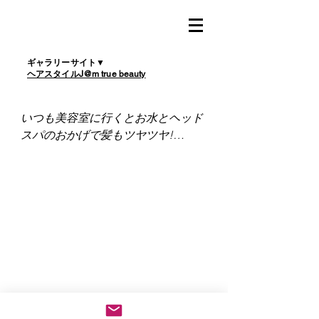
ギャラリーサイト▼
ヘアスタイルJ@m true beauty
いつも美容室に行くとお水とヘッド
スパのおかげで髪もツヤツヤ!

頭も軽くなってスッキリ

肌も白くなる!

リラックスもできて最高です。

カラーもしてるのですが、薬品で頭
皮がピリピリすることもなく安心で
す。

これからもずーっとお願いします
